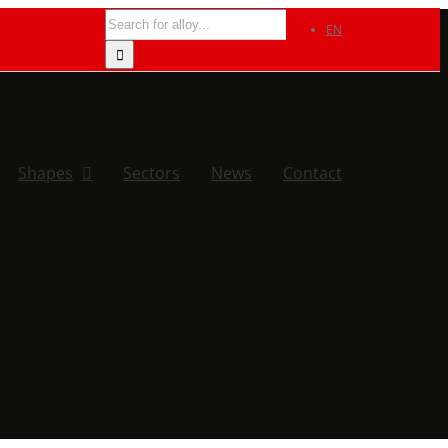
Search
EN
for:
Shapes
Sectors
News
Contact