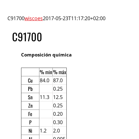
C91700
wiscoes
2017-05-23T11:17:20+02:00
C91700
Composición química
% min
% máx
Cu
84.0
87.0
Pb
0.25
Sn
11.3
12.5
Zn
0.25
Fe
0.20
P
0.30
Ni
1.2
2.0
Al
0.005