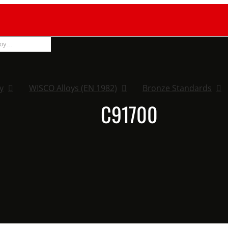
y
WISCO Alloys (EN 1982)
Bronze Standards
C91700