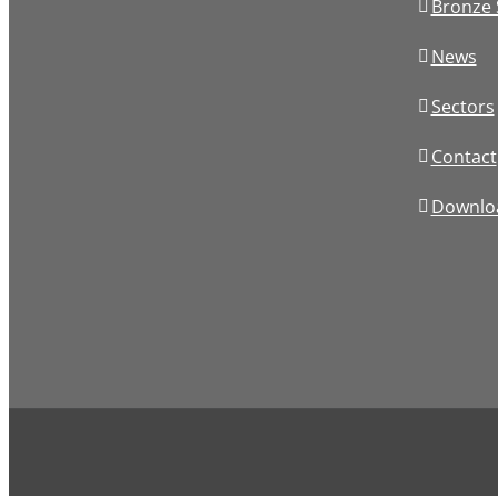
Bronze 
News
Sectors
Contact
Downlo