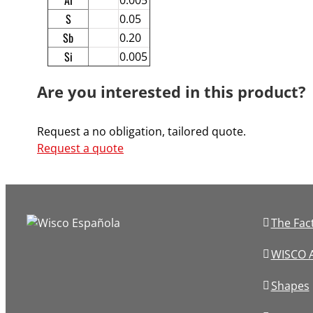
S
0.05
Sb
0.20
Si
0.005
Are you interested in this product?
Request a no obligation, tailored quote.
Request a quote
The Fac
WISCO A
Shapes