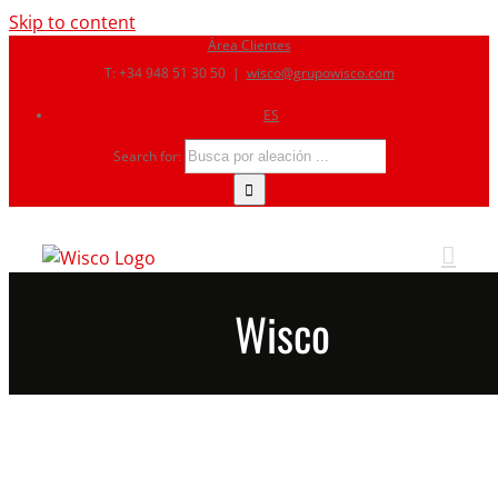
Skip to content
Área Clientes
T: +34 948 51 30 50
|
wisco@grupowisco.com
ES
Search for:
Wisco