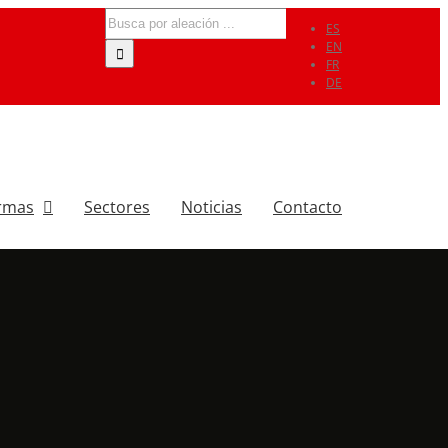
Search
ES
for:
EN
FR
DE
rmas
Sectores
Noticias
Contacto