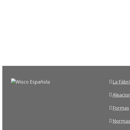
La Fábr
Aleacio
Formas
Norma