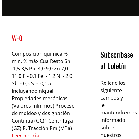
W-0
Subscríbase
Composición química %
min. % máx Cua Resto Sn
al boletín
1,5 3,5 Pb 4,0 9,0 Zn 7,0
11,0 P - 0,1 Fe - 1,2 Ni - 2,0
Rellene los
Sb - 0,3 S - 0,1 a
siguiente
Incluyendo níquel
campos y
Propiedades mecánicas
le
(Valores mínimos) Proceso
mantendremos
de moldeo y designación
informado
Continua (GC)1 Centrífuga
sobre
(GZ) R. Tracción Rm (MPa)
nuestros
Leer noticia