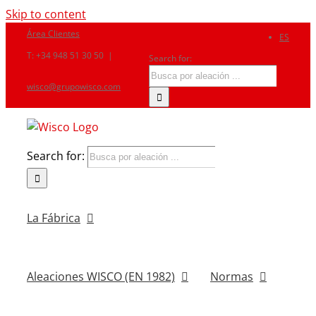
Skip to content
Área Clientes
ES
T: +34 948 51 30 50
|
Search for:
wisco@grupowisco.com
Search for:
La Fábrica
Aleaciones WISCO (EN 1982)
Normas