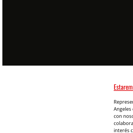
Estarem
Represen
Angeles 
con noso
colabora
interés 