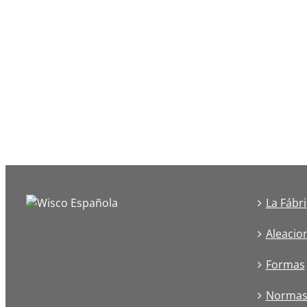
La Fábr
Aleacio
Formas
Norma