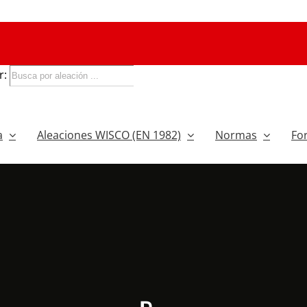
r:
a
Aleaciones WISCO (EN 1982)
Normas
Fo