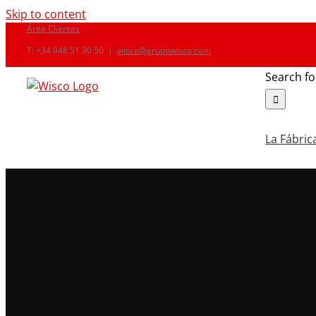
Skip to content
Área Clientes
T: +34 948 51 30 50
|
wisco@grupowisco.com
Search fo
La Fábric