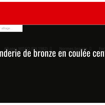
nderie de bronze en coulée cen
Alliages WISCO (EN 1982)
Normes bronze
Fo