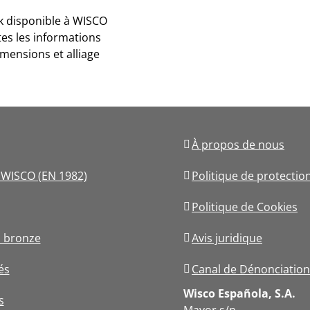
ck disponible à WISCO
tes les informations
dimensions et alliage
À propos de nous
s WISCO (EN 1982)
Politique de protecti
Politique de Cookies
 bronze
Avis juridique
és
Canal de Dénonciation
Wisco Española, S.A.
s
Mayor s/n