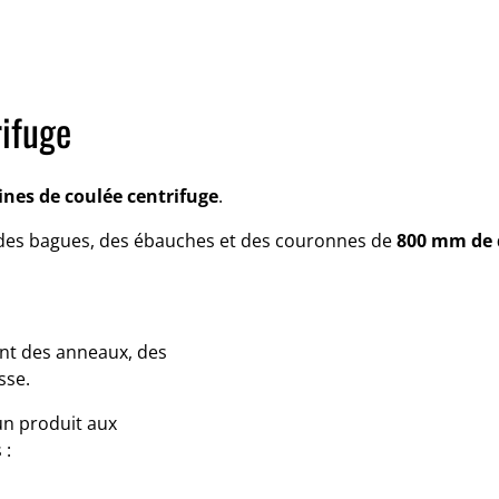
rifuge
nes de coulée centrifuge
.
s des bagues, des ébauches et des couronnes de
800 mm de 
ont des anneaux, des
sse.
un produit aux
 :