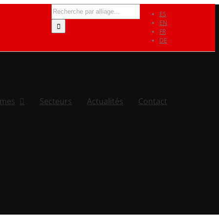
Search
ES
for:
EN
FR
DE
rmes
Secteurs
Actualités
Contact