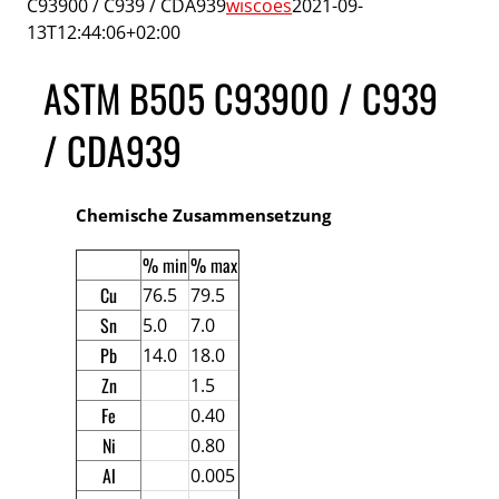
C93900 / C939 / CDA939
wiscoes
2021-09-
13T12:44:06+02:00
ASTM B505 C93900 / C939
/ CDA939
Chemische Zusammensetzung
% min
% max
Cu
76.5
79.5
Sn
5.0
7.0
Pb
14.0
18.0
Zn
1.5
Fe
0.40
Ni
0.80
Al
0.005