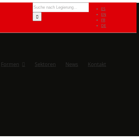
Search
ES
for:
EN
FR
DE
Formen
Sektoren
News
Kontakt