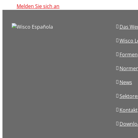
Melden Sie sich an
Das We
Wisco L
Formen
Norme
News
Sektore
Kontakt
Downlo