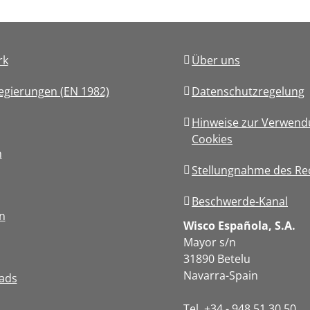
rk
Über uns
egierungen (EN 1982)
Datenschutzregelung
Hinweise zur Verwend
Cookies
n
Stellungnahme des Re
Beschwerde-Kanal
n
Wisco Española, S.A.
Mayor s/n
31890 Betelu
Navarra-Spain
ads
Tel. +34 - 948 51 30 50