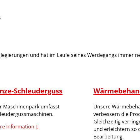
0
egierungen und hat im Laufe seines Werdegangs immer neue
nze-Schleuderguss
Wärmebehan
r Maschinenpark umfasst
Unsere Wärmebeha
hleudergussmaschinen.
verbessern die Prod
Gleichzeitig verrin
re Information
und erleichtern so 
Bearbeitung.