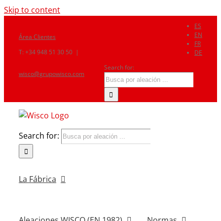
Skip to content
ES
EN
Área Clientes
FR
T: +34 948 51 30 50
|
DE
Search for:
wisco@grupowisco.com
Search for:
La Fábrica
Aleaciones WISCO (EN 1982)
Normas