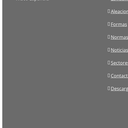
Aleacio
Formas
Norma
Noticia
Sectore
Contact
Descar