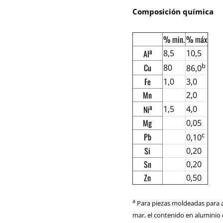
Composición química
% min.
% máx
a
8,5
10,5
Al
b
Cu
80
86,0
Fe
1,0
3,0
Mn
2,0
a
1,5
4,0
Ni
Mg
0,05
c
Pb
0,10
Si
0,20
Sn
0,20
Zn
0,50
a
Para piezas moldeadas para a
mar, el contenido en aluminio d