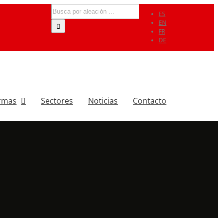
Search
ES
for:
EN
FR
DE
rmas
Sectores
Noticias
Contacto