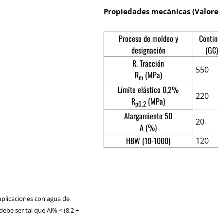
Propiedades mecánicas (Valor
Proceso de moldeo y
Conti
designación
(GC
R. Tracción
550
R
(MPa)
m
Límite elástico 0,2%
220
R
(MPa)
p0,2
Alargamiento 5D
20
A (%)
HBW (10-1000)
120
plicaciones con agua de
ebe ser tal que Al% < (8,2 +