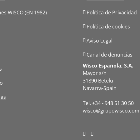
nes WISCO (EN 1982)
Política de Privacidad
Política de cookies
s
Aviso Legal
s
Canal de denuncias
Wisco Española, S.A.
s
Mayor s/n
31890 Betelu
o
Navarra-Spain
gas
Tel. +34 - 948 51 30 50
wisco@grupowisco.com