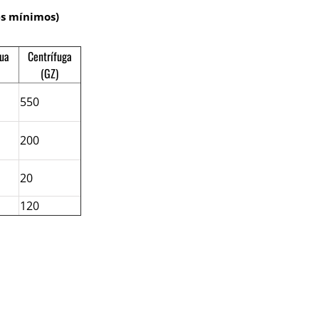
es mínimos)
nua
Centrífuga
)
(GZ)
550
200
20
120