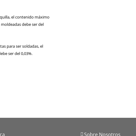
uilla, el contenido máximo
s moldeadas debe ser del
as para ser soldadas, el
be ser del 0,03%.
.
ica
Sobre Nosotros