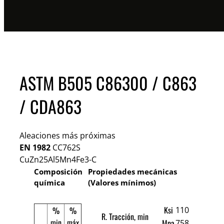
ASTM B505 C86300 / C863
/ CDA863
Aleaciones más próximas
EN 1982
CC762S
CuZn25Al5Mn4Fe3-C
Composición
Propiedades mecánicas
química
(Valores mínimos)
Ksi
%
%
110
R. Tracción, min
min
máx
Mpa
758