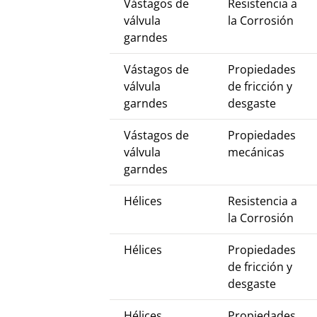
Vástagos de
Resistencia a
válvula
la Corrosión
garndes
Vástagos de
Propiedades
válvula
de fricción y
garndes
desgaste
Vástagos de
Propiedades
válvula
mecánicas
garndes
Hélices
Resistencia a
la Corrosión
Hélices
Propiedades
de fricción y
desgaste
Hélices
Propiedades