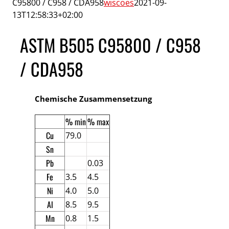
C95800 / C958 / CDA958
wiscoes
2021-09-
13T12:58:33+02:00
ASTM B505 C95800 / C958
/ CDA958
Chemische Zusammensetzung
% min
% max
Cu
79.0
Sn
Pb
0.03
Fe
3.5
4.5
Ni
4.0
5.0
Al
8.5
9.5
Mn
0.8
1.5