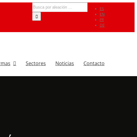
Search
ES
for:
EN
FR
DE
rmas
Sectores
Noticias
Contacto