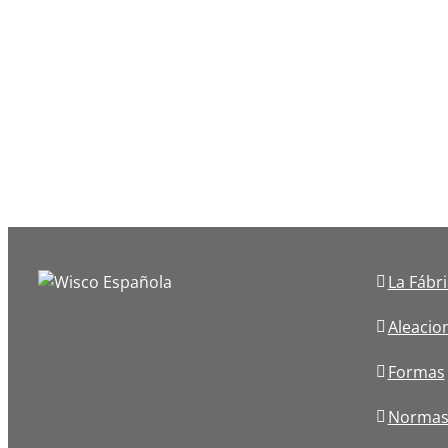
La Fábr
Aleacio
Formas
Norma